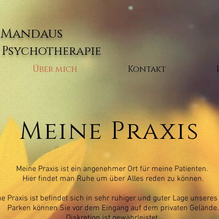
e Mandaus
r Psychotherapie
Über mich
Kontakt
Meine Praxis
Meine Praxis ist ein angenehmer Ort für meine Patienten.
Hier findet man Ruhe um über Alles reden zu können.
e Praxis ist befindet sich in sehr ruhiger und guter Lage unseres
Parken können Sie vor dem Eingang auf dem privaten Gelände.
Diskretion ist gewährleistet.