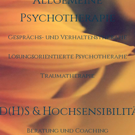
Allgemeine
Psychotherapie
Gesprächs- und Verhaltenstherapie
Lösungsorientierte Psychotherapie
Traumatherapie
D(H)S & Hochsensibilit
Beratung und Coaching